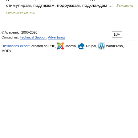
стимулирам, подтиквам, подбуждам, подклаждам …
Български
синонимен речник
© Academic, 2000-2026
18+
Contact us:
Technical Support
,
Advertising
Dictionaries export
, created on PHP,
Joomla,
Drupal,
WordPress,
MODx.