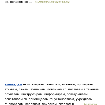
се, осланям се …
Български синонимен речник
въвеждам
— гл. вкарвам, въвирам, вмъквам, прокарвам,
втиквам, пъхам, въвличам, повличам гл. поставям в течение,
поучавам, инструктирам, информирам, осведомявам,
осветлявам гл. приобщавам гл. установявам, учредявам,
въдворявам, вселявам, прилагам, вкарвам в… …
Български