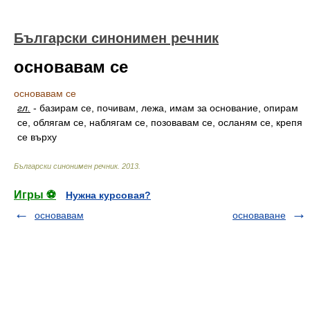
Български синонимен речник
основавам се
основавам се
гл.
-
базирам се, почивам, лежа, имам за основание, опирам
се, облягам се, наблягам се, позовавам се, осланям се, крепя
се върху
Български синонимен речник
.
2013
.
Игры ⚽
Нужна курсовая?
основавам
основаване