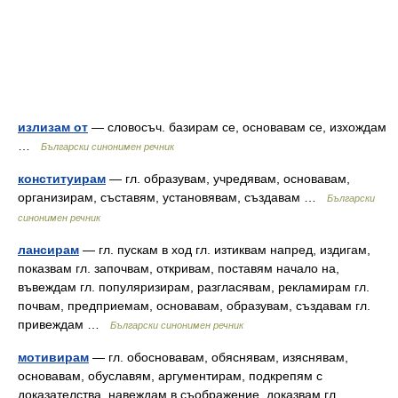
излизам от
— словосъч. базирам се, основавам се, изхождам
…
Български синонимен речник
конституирам
— гл. образувам, учредявам, основавам,
организирам, съставям, установявам, създавам …
Български
синонимен речник
лансирам
— гл. пускам в ход гл. изтиквам напред, издигам,
показвам гл. започвам, откривам, поставям начало на,
въвеждам гл. популяризирам, разгласявам, рекламирам гл.
почвам, предприемам, основавам, образувам, създавам гл.
привеждам …
Български синонимен речник
мотивирам
— гл. обосновавам, обяснявам, изяснявам,
основавам, обуславям, аргументирам, подкрепям с
доказателства, навеждам в съображение, доказвам гл.