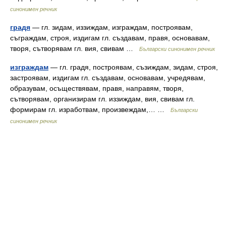
синонимен речник
градя
— гл. зидам, иззиждам, изграждам, построявам,
съграждам, строя, издигам гл. създавам, правя, основавам,
творя, сътворявам гл. вия, свивам …
Български синонимен речник
изграждам
— гл. градя, построявам, съзиждам, зидам, строя,
застроявам, издигам гл. създавам, основавам, учредявам,
образувам, осъществявам, правя, направям, творя,
сътворявам, организирам гл. иззиждам, вия, свивам гл.
формирам гл. изработвам, произвеждам,… …
Български
синонимен речник