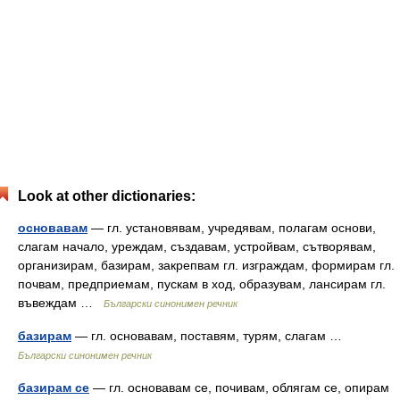
Look at other dictionaries:
основавам
— гл. установявам, учредявам, полагам основи,
слагам начало, уреждам, създавам, устройвам, сътворявам,
организирам, базирам, закрепвам гл. изграждам, формирам гл.
почвам, предприемам, пускам в ход, образувам, лансирам гл.
въвеждам …
Български синонимен речник
базирам
— гл. основавам, поставям, турям, слагам …
Български синонимен речник
базирам се
— гл. основавам се, почивам, облягам се, опирам